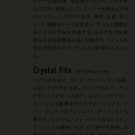
カナダの振付家・演出家クリスタル・パイトが
2002年に結成したバンクーバーを拠点とする
カンパニー。トラウマや依存、衝突、自我、死と
いった複雑なテーマを設定し、ダンスと演劇を
両立させた作品を発表する。その大胆で独創
的な手法は国際的に高く評価され、ジャンルを
問わず世界中のアーティストに影響を与えてい
る。
Crystal Pite
クリスタル・パイト
1970年生まれ、カナダ・バンクーバー出身。
KIDD PIVOTを主宰。オランダのネザーラン
ドダンスシアター（NDT）、ロンドンのサドラー
ズ・ウェルズ劇場及びカナダのナショナル・ア
ーツ・センターのアソシエイト・アーティストも
務める。ウィリアム・フォーサイスのもとでダン
サーとして活躍後、NDT にて振付を開始。近