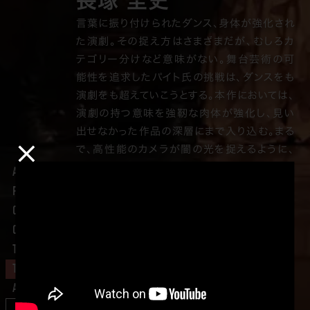
長塚 圭史
言葉に振り付けられたダンス、身体が強化され
た演劇。その捉え方はさまざまだが、むしろカ
テゴリー分けなど意味がない。舞台芸術の可
能性を追求したパイト氏の挑戦は、ダンスをも
演劇をも超えていこうとする。本作においては、
演劇の持つ意味を強靭な肉体が強化し、見い
出せなかった作品の深層にまで入り込む。まる
×
で、高性能のカメラが闇の光を捉えるように、
暗闇の中に埋もれた本質を残酷なまでに照ら
About
し出し、私たちの前に顕にするのだ。
Profile
世田谷パブリックシアター芸術監督／
Comment
演出家
Column
白井 晃
Trailer
Ticket
Access