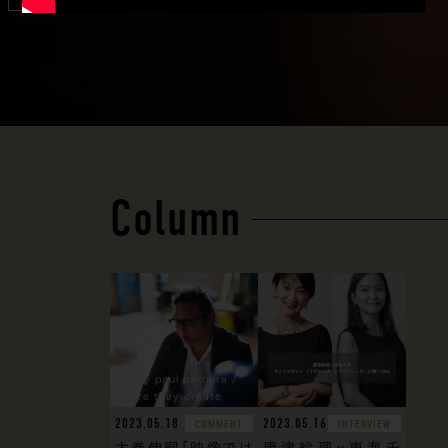
Column
Pic by paul barbera /
where they create
2023.05.18
2023.05.16
COMMENT
INTERVIEW
大巻伸嗣「映像では
唐津絵理×東海千