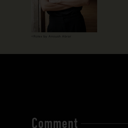
©Rolex by Anoush Abrar
Comment