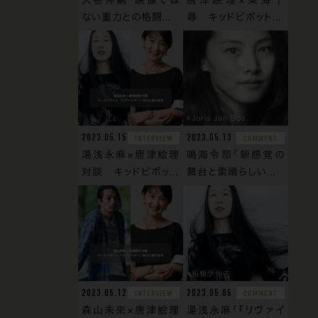
ない重力との格闘...
尋 キッドピボット...
©︎Joris Jan Bos
2023.05.15
2023.05.13
INTERVIEW
COMMENT
湯浅永麻×唐津絵理
鳴海令那「新感覚の
対談 キッドピボッ...
舞台と素晴らしい...
©︎柘植伊佐夫
2023.05.12
2023.05.05
INTERVIEW
COMMENT
森山未來×唐津絵理
湯浅永麻「『リヴァイ