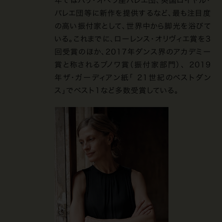
年ではパリ・オペラ座バレエ団、英国ロイヤル・
バレエ団等に新作を提供するなど、最も注目度
の高い振付家として、世界中から脚光を浴びて
いる。これまでに、ローレンス・オリヴィエ賞を3
回受賞のほか、2017年ダンス界のアカデミー
賞と称されるブノワ賞（振付家部門）、 2019
年ザ・ガーディアン紙「 21世紀のベストダン
ス」でベスト1など多数受賞している。