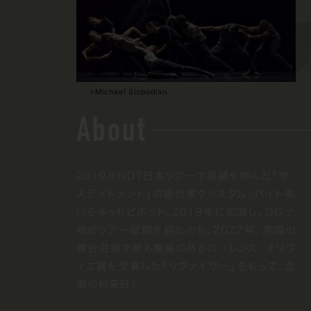
©Michael Slobodian
About
2019年NDT日本ツアーで話題を呼んだ『ザ・
ステイトメント』の振付家クリスタル・パイト率
いるキッドピボット。2019年に初演し、コロナ
禍のツアー延期を経たのち、2022年、英国の
舞台芸術で最も権威のあるローレンス・オリヴ
ィエ賞を受賞した『リヴァイザー』をもって、念
願の初来日！