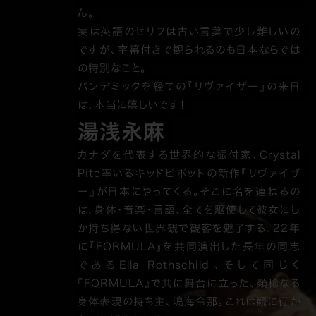
ん。
実は英語のセリフは古い言葉で少し難しいの
ですが、字幕付きで観られるのも日本ならでは
の特別なこと。
パンデミックを経ての『リヴァイザー』の来日
は、本当に嬉しいです！
湯浅永麻
カナダを代表する世界的な振付家、Crystal
Pite率いるキッドピボットの新作『リヴァイザ
ー』が日本にやってくる。そこに名を連ねるの
は、身体・音楽・言語、全てを駆使して彼女にし
か持ち得ない世界観で観客を魅了する、22年
に『FORMULA』を共同演出した長年の同志
であるElla Rothschild。そして同じく
『FORMULA』で共に舞台に立った、類稀なる
身体表現の持ち主、鳴海令那。これは観に行か