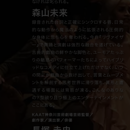
なければ叱られる。
森山未来
録音された台詞と正確にシンクロする唇、日常
的な動作から魔法のように拡張される圧倒的
な身体に忽ち心を奪われる。今作『リヴァイザ
ー』で舞踊と演劇は強烈な融合を遂げている。
古典的戯曲の鮮やかな脚色と、ユーモアたっぷ
りの魅惑のパフォーマーたちによってハイブリ
ッドなコメディに仕立て上げただけでなく、いつ
の間にか戯曲から抜け出して、言葉とムーブメ
ントを解剖する思考世界に滑り落ち、異形と遭
遇する場面には背筋が凍る。こんなのありな
の？型破り且つ極上のエンターテインメントが
ここにある。
KAAT神奈川芸術劇場芸術監督／
劇作家／演出家／俳優