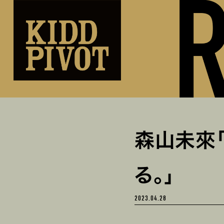
森山未來
る。」
2023.04.28