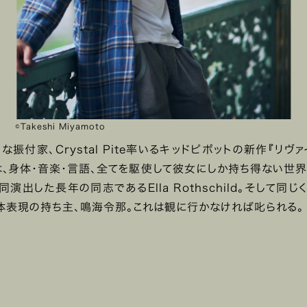
©︎Takeshi Miyamoto
振付家、Crystal Pite率いるキッドピボットの新作『リヴ
は、身体・音楽・言語、全てを駆使して彼女にしか持ち得ない世界
同演出した長年の同志であるElla Rothschild。そして同じ
体表現の持ち主、鳴海令那。これは観に行かなければ叱られる。