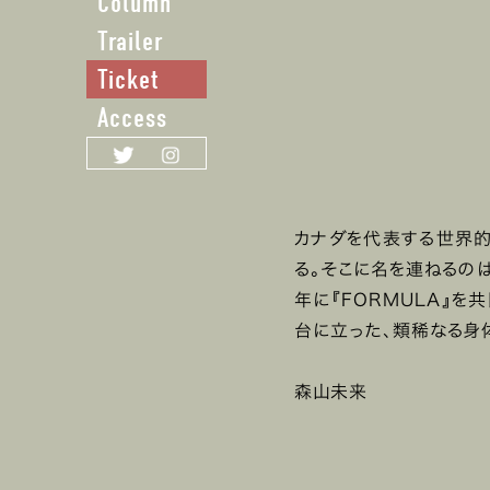
Column
Trailer
Ticket
Access
カナダを代表する世界的な
る。そこに名を連ねるの
年に『FORMULA』を共
台に立った、類稀なる身
森山未来