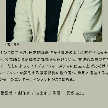
©︎宮川舞子
シンクロする唇、日常的な動作から魔法のように拡張される
ザー』で舞踊と演劇は強烈な融合を遂げている。古典的戯曲の鮮
マーたちによってハイブリッドなコメディに仕立て上げただけ
ムーブメントを解剖する思考世界に滑り落ち、異形と遭遇する
つ極上のエンターテインメントがここにある。
術監督 / 劇作家 / 演出家 / 俳優 長塚 圭史