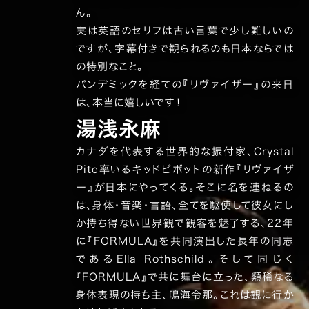
ん。
実は英語のセリフは古い言葉で少し難しいの
ですが、字幕付きで観られるのも日本ならでは
の特別なこと。
パンデミックを経ての『リヴァイザー』の来日
は、本当に嬉しいです！
湯浅永麻
カナダを代表する世界的な振付家、Crystal
Pite率いるキッドピボットの新作『リヴァイザ
ー』が日本にやってくる。そこに名を連ねるの
は、身体・音楽・言語、全てを駆使して彼女にし
か持ち得ない世界観で観客を魅了する、22年
に『FORMULA』を共同演出した長年の同志
であるElla Rothschild。そして同じく
『FORMULA』で共に舞台に立った、類稀なる
身体表現の持ち主、鳴海令那。これは観に行か