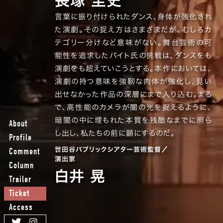
長塚 圭史
言葉に振り付けられたダンス、身体が強化され
た演劇。その捉え方はさまざまだが、むしろカ
テゴリー分けなど意味がない。舞台芸術の可
能性を追求したパイト氏の挑戦は、ダンスをも
演劇をも超えていこうとする。本作においては、
演劇の持つ意味を強靭な肉体が強化し、見い
出せなかった作品の深層にまで入り込む。まる
で、高性能のカメラが闇の光を捉えるように、
暗闇の中に埋もれた本質を残酷なまでに照ら
About
し出し、私たちの前に顕にするのだ。
Profile
世田谷パブリックシアター芸術監督／
Comment
演出家
Column
白井 晃
Trailer
Ticket
Access