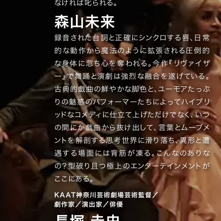
なければ叱られる。
森山未来
録音された台詞と正確にシンクロする唇、日常
的な動作から魔法のように拡張される圧倒的
な身体に忽ち心を奪われる。今作『リヴァイザ
ー』で舞踊と演劇は強烈な融合を遂げている。
古典的戯曲の鮮やかな脚色と、ユーモアたっぷ
りの魅惑のパフォーマーたちによってハイブリ
ッドなコメディに仕立て上げただけでなく、いつ
の間にか戯曲から抜け出して、言葉とムーブメ
ントを解剖する思考世界に滑り落ち、異形と遭
遇する場面には背筋が凍る。こんなのありな
の？型破り且つ極上のエンターテインメントが
ここにある。
KAAT神奈川芸術劇場芸術監督／
劇作家／演出家／俳優