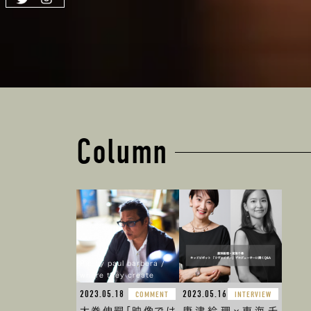
Column
Pic by paul barbera /
where they create
2023.05.18
2023.05.16
COMMENT
INTERVIEW
大巻伸嗣「映像では
唐津絵理×東海千