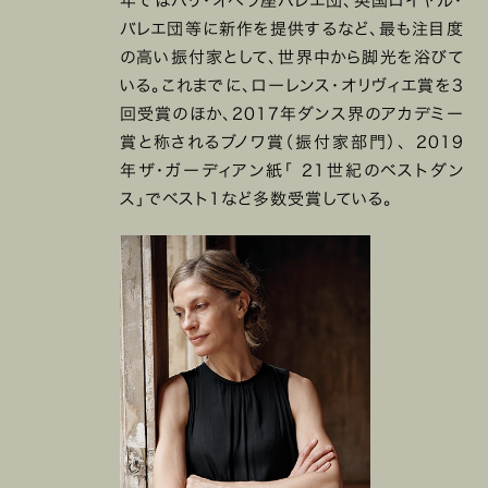
年ではパリ・オペラ座バレエ団、英国ロイヤル・
バレエ団等に新作を提供するなど、最も注目度
の高い振付家として、世界中から脚光を浴びて
いる。これまでに、ローレンス・オリヴィエ賞を3
回受賞のほか、2017年ダンス界のアカデミー
賞と称されるブノワ賞（振付家部門）、 2019
年ザ・ガーディアン紙「 21世紀のベストダン
ス」でベスト1など多数受賞している。