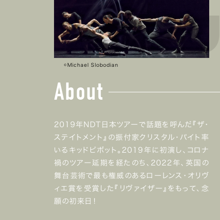
©Michael Slobodian
About
2019年NDT日本ツアーで話題を呼んだ『ザ・
ステイトメント』の振付家クリスタル・パイト率
いるキッドピボット。2019年に初演し、コロナ
禍のツアー延期を経たのち、2022年、英国の
舞台芸術で最も権威のあるローレンス・オリヴ
ィエ賞を受賞した『リヴァイザー』をもって、念
願の初来日！