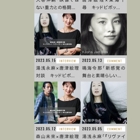
ない重力との格闘...
尋 キッドピボッ...
©︎Joris Jan Bos
2023.05.15
2023.05.13
INTERVIEW
COMMENT
湯浅永麻×唐津絵理
鳴海令那「新感覚の
対談 キッドピボ...
舞台と素晴らしい...
©︎柘植伊佐夫
2023.05.12
2023.05.05
INTERVIEW
COMMENT
森山未來×唐津絵理
湯浅永麻「『リヴァイ